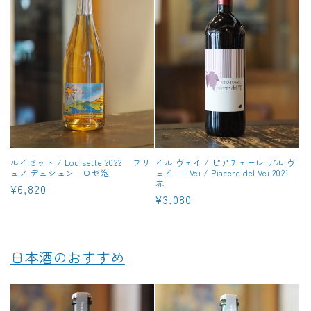
ルイゼット / Louisette 2022 ブリ
イル ヴェイ / ピアチェーレ デル ヴ
ュノ デュシェン ロゼ泡
ェイ Il Vei / Piacere del Vei 2021
赤
通
¥6,820
通
¥3,080
常
常
価
価
格
格
日本酒のおすすめ