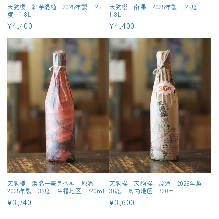
天狗櫻 紅芋混植 2025年製 25
天狗櫻 南果 2025年製 25度
度 1.8L
1.8L
通
¥4,400
通
¥4,400
常
常
価
価
格
格
天狗櫻 浜名一憲ラベル 原酒
天狗櫻 天狗櫻 原酒 2025年製
2025年製 33度 生福地区 720ml
36度 島内地区 720ml
通
¥3,740
通
¥3,600
常
常