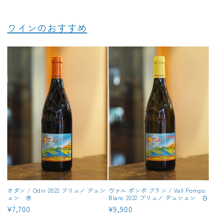
価
価
格
格
ワインのおすすめ
オダン / Odin 2022 ブリュノ デュシ
ヴァル ポンポ ブラン / Vall Pompo
ェン 赤
Blanc 2022 ブリュノ デュシェン 白
通
¥7,700
通
¥9,900