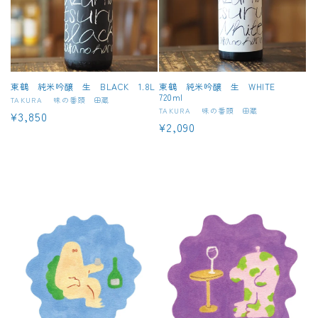
東鶴 純米吟醸 生 BLACK 1.8L
東鶴 純米吟醸 生 WHITE
720ml
販
TAKURA 味の番頭 田蔵
販
TAKURA 味の番頭 田蔵
通
¥3,850
売
通
¥2,090
売
常
元:
常
元:
価
価
格
格