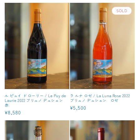
常
常
価
価
SOLD
格
格
ル ピュイ ド ローリー / Le Puy de
ラ ルナ ロゼ / La Luna Rose 2022
Laurie 2022 ブリュノ デュシェン
ブリュノ デュシェン ロゼ
赤
通
¥5,500
通
¥8,580
常
常
価
価
格
格