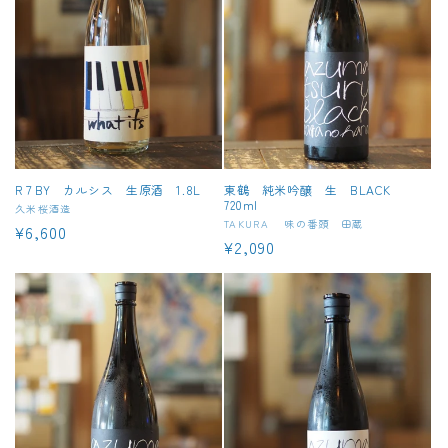
R７BY カルシス 生原酒 1.8L
東鶴 純米吟醸 生 BLACK
720ml
販
久米桜酒造
販
TAKURA 味の番頭 田蔵
通
¥6,600
売
通
¥2,090
売
常
元:
常
元:
価
価
格
格