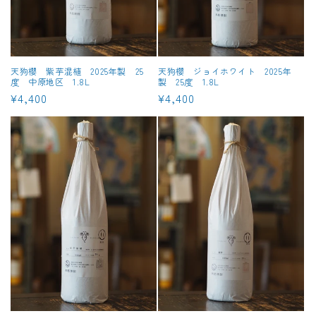
天狗櫻 紫芋混植 2025年製 25
天狗櫻 ジョイホワイト 2025年
度 中原地区 1.8L
製 25度 1.8L
通
¥4,400
通
¥4,400
常
常
価
価
格
格