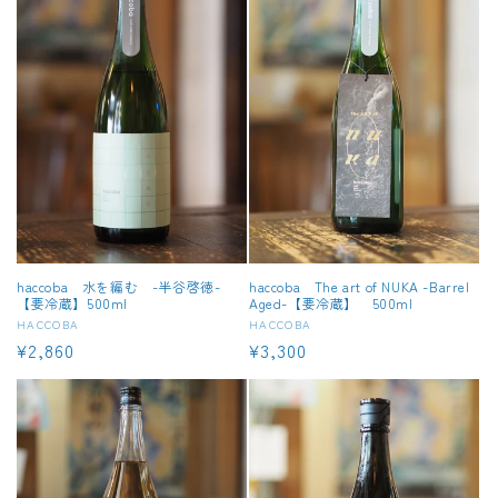
haccoba 水を編む -半谷啓徳-
haccoba The art of NUKA -Barrel
【要冷蔵】500ml
Aged-【要冷蔵】 500ml
販
HACCOBA
販
HACCOBA
通
¥2,860
通
¥3,300
売
売
常
常
元:
元:
価
価
格
格