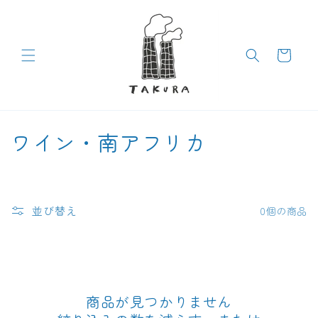
コンテン
ツに進む
カ
ー
ト
コ
ワイン・南アフリカ
レ
ク
並び替え
0個の商品
シ
ョ
ン
商品が見つかりません
: