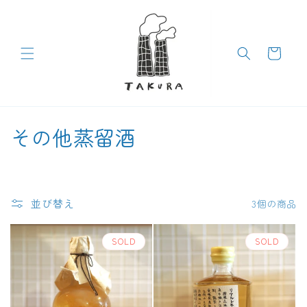
コンテン
ツに進む
カ
ー
ト
コ
その他蒸留酒
レ
ク
並び替え
3個の商品
シ
ョ
SOLD
SOLD
ン
: