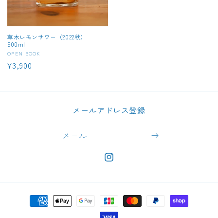
草木レモンサワー（2022秋）
500ml
販
OPEN BOOK
通
¥3,900
売
元:
常
価
格
メールアドレス登録
メール
https://www.instagram.com/takur
決
済