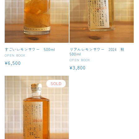
すごいレモンサワー 500ml
リアルレモンサワー 2024 秋
500ml
販
OPEN BOOK
販
OPEN BOOK
通
¥6,500
売
通
¥3,800
売
元:
常
元:
常
価
価
SOLD
格
格