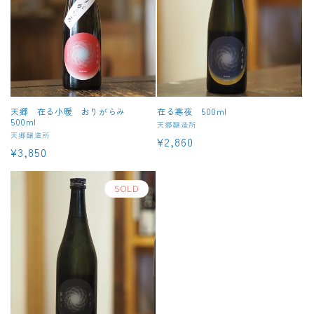
天郷 在る小暖 おりがらみ
在る寒夜 500ml
500ml
販
天郷醸造所
販
天郷醸造所
通
¥2,860
売
通
¥3,850
売
元:
常
元:
常
価
価
SOLD
格
格