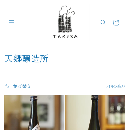
コンテン
ツに進む
カ
ー
ト
コ
天郷醸造所
レ
ク
並び替え
3個の商品
シ
ョ
ン
: