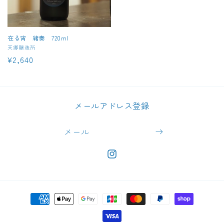
在る宵 緒奏 720ml
販
天郷醸造所
通
¥2,640
売
元:
常
価
格
メールアドレス登録
メール
https://www.instagram.com/takur
決
済
方