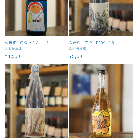
久米桜 田の神さん 1.8L
久米桜 芽衣 R5BY 1.8L
販
久米桜酒造
販
久米桜酒造
通
¥4,950
通
¥5,500
売
売
元:
元:
常
常
価
価
格
格