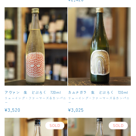
元:
価
常
格
価
格
アヴァン 生 どぶろく 720ml
カムナガラ 生 どぶろく 720ml
販
リューイング・ファーマーズ＆カンパニ
販
リューイング・ファーマーズ＆カンパニ
ー
ー
売
売
通
¥3,520
通
¥3,025
元:
元:
常
常
価
価
SOLD
SOLD
格
格