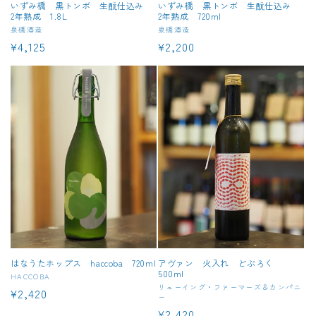
いずみ橋 黒トンボ 生酛仕込み
いずみ橋 黒トンボ 生酛仕込み
2年熟成 1.8L
2年熟成 720ml
販
泉橋酒造
販
泉橋酒造
通
¥4,125
通
¥2,200
売
売
元:
元:
常
常
価
価
格
格
はなうたホップス haccoba 720ml
アヴァン 火入れ どぶろく
500ml
販
HACCOBA
販
リューイング・ファーマーズ＆カンパニ
通
¥2,420
売
ー
売
元:
常
通
¥2,420