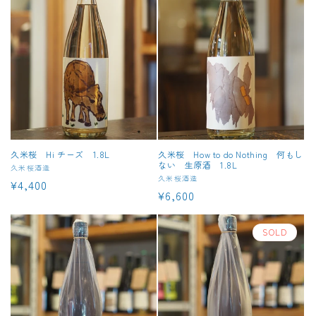
久米桜 Hi チーズ 1.8L
久米桜 How to do Nothing 何もし
ない 生原酒 1.8L
販
久米桜酒造
販
久米桜酒造
通
¥4,400
売
通
¥6,600
売
元:
常
元:
常
価
価
SOLD
格
格