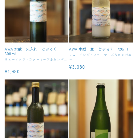
AWA 水酛 火入れ どぶろく
AWA 水酛 生 どぶろく 720ml
500ml
販
リューイング・ファーマーズ＆カンパニ
ー
販
リューイング・ファーマーズ＆カンパニ
売
ー
通
¥3,080
売
元:
通
¥1,980
元:
常
常
価
価
格
格