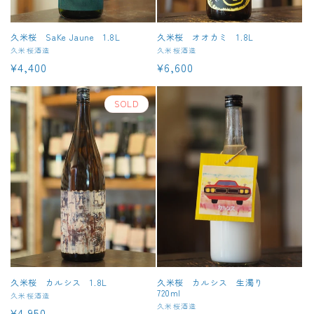
久米桜 SaKe Jaune 1.8L
久米桜 オオカミ 1.8L
販
久米桜酒造
販
久米桜酒造
通
¥4,400
通
¥6,600
売
売
元:
元:
常
常
価
価
SOLD
格
格
久米桜 カルシス 1.8L
久米桜 カルシス 生濁り
720ml
販
久米桜酒造
販
久米桜酒造
通
¥4,950
売