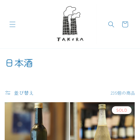
コンテン
ツに進む
カ
ー
ト
コ
日本酒
レ
ク
並び替え
235個の商品
シ
ョ
SOLD
ン
: