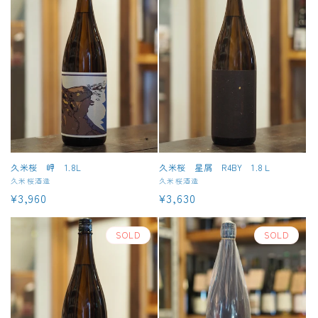
格
久米桜 岬 1.8L
久米桜 星屑 R4BY 1.8Ｌ
販
久米桜酒造
販
久米桜酒造
通
¥3,960
通
¥3,630
売
売
元:
元:
常
常
価
価
SOLD
SOLD
格
格