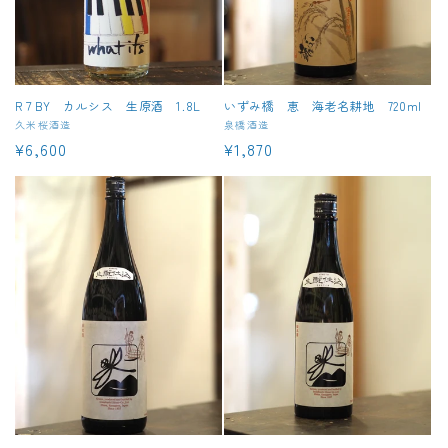
R７BY カルシス 生原酒 1.8L
いずみ橋 恵 海老名耕地 720ml
販
久米桜酒造
販
泉橋酒造
通
¥6,600
通
¥1,870
売
売
元:
元:
常
常
価
価
格
格