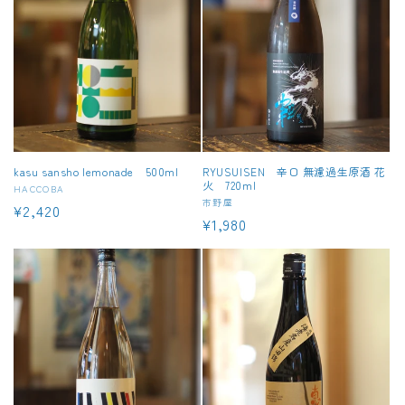
kasu sansho lemonade 500ml
RYUSUISEN 辛口 無濾過生原酒 花
火 720ml
販
HACCOBA
販
市野屋
通
¥2,420
売
通
¥1,980
売
元:
常
元:
常
価
価
格
格