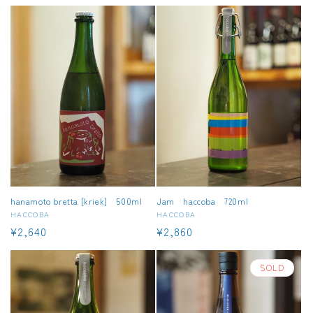
元:
元:
常
常
価
価
格
格
hanamoto bretta [kriek] 500ml
Jam haccoba 720ml
販
HACCOBA
販
HACCOBA
通
¥2,640
通
¥2,860
売
売
元:
元:
常
常
価
価
SOLD
格
格