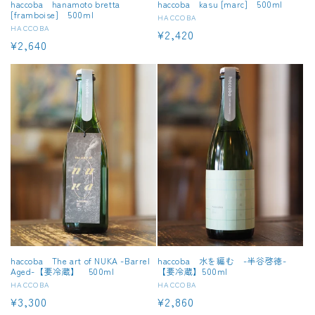
haccoba hanamoto bretta
haccoba kasu [marc] 500ml
[framboise] 500ml
販
HACCOBA
販
HACCOBA
通
¥2,420
売
通
¥2,640
売
元:
常
元:
常
価
価
格
格
haccoba The art of NUKA -Barrel
haccoba 水を編む -半谷啓徳-
Aged-【要冷蔵】 500ml
【要冷蔵】500ml
販
HACCOBA
販
HACCOBA
通
¥3,300
通
¥2,860
売
売