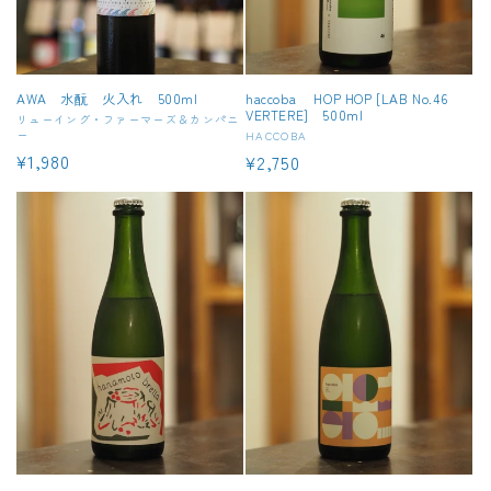
AWA 水酛 火入れ 500ml
haccoba HOP HOP [LAB No.46
VERTERE] 500ml
販
リューイング・ファーマーズ＆カンパニ
ー
販
HACCOBA
売
通
¥1,980
通
¥2,750
売
元:
元:
常
常
価
価
格
格