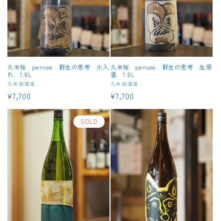
久米桜 pensee 野生の思考 火入
久米桜 pensee 野生の思考 生原
れ 1.8L
酒 1.8L
販
久米桜酒造
販
久米桜酒造
通
¥7,700
通
¥7,700
売
売
元:
元:
常
常
価
価
SOLD
格
格