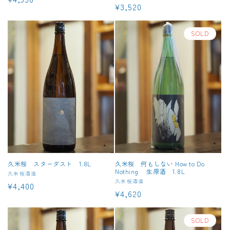
通
¥3,520
売
元:
常
元:
常
価
価
SOLD
格
格
久米桜 スターダスト 1.8L
久米桜 何もしない How to Do
Nothing 生原酒 1.8L
販
久米桜酒造
販
久米桜酒造
通
¥4,400
売
通
¥4,620
売
元:
常
元:
常
価
価
SOLD
格