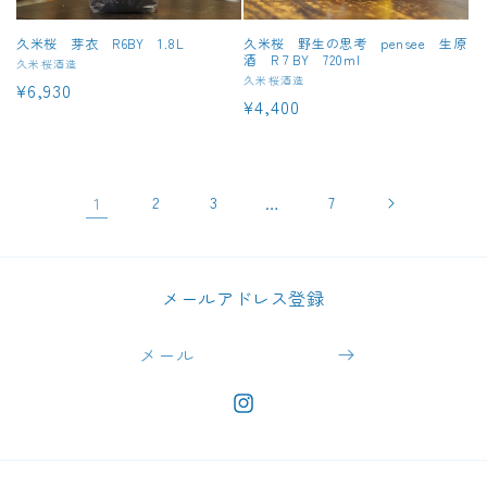
久米桜 芽衣 R6BY 1.8L
久米桜 野生の思考 pensee 生原
酒 R７BY 720ml
販
久米桜酒造
販
久米桜酒造
通
¥6,930
売
通
¥4,400
売
元:
常
元:
常
価
価
格
格
1
2
3
…
7
メールアドレス登録
メール
https://www.instagram.com/takur