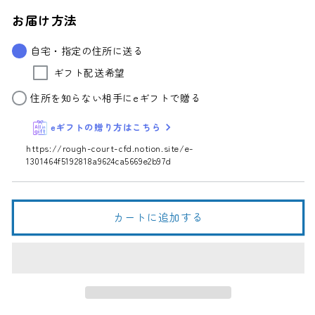
ナ
ナ
お届け方法
ガ
ガ
ラ
ラ
自宅・指定の住所に送る
生
生
ギフト配送希望
ど
ど
ぶ
ぶ
住所を知らない相手にeギフトで贈る
ろ
ろ
eギフトの贈り方はこちら
く
く
720ml
720ml
https://rough-court-cfd.notion.site/e-
1301464f5192818a9624ca5669e2b97d
の
の
数
数
量
量
を
を
カートに追加する
減
増
ら
や
す
す