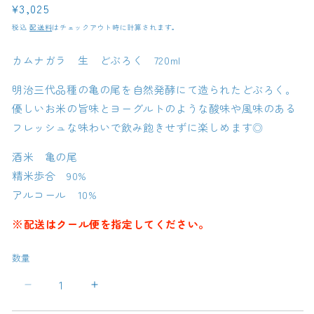
通
¥3,025
常
税込
配送料
はチェックアウト時に計算されます。
価
格
カムナガラ 生 どぶろく 720ml
明治三代品種の亀の尾を自然発酵にて造られたどぶろく。
優しいお米の旨味とヨーグルトのような酸味や風味のある
フレッシュな味わいで飲み飽きせずに楽しめます◎
酒米 亀の尾
精米歩合 90%
アルコール 10%
※配送はクール便を指定してください。
数量
カ
カ
ム
ム