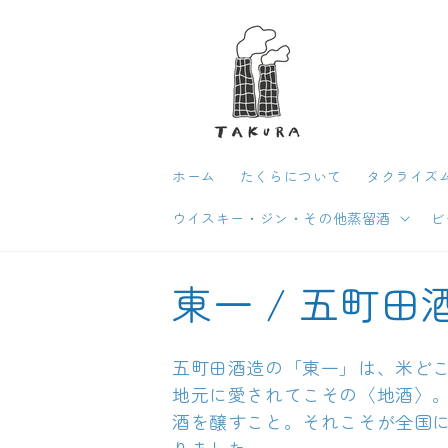
コンテン
ツに進む
ホーム
たくらについて
タクライズム
ウイスキー・ジン・その他蒸留酒
ビ
コ
東一 / 五町田
レ
五町田酒造の「東一」は、米ど
ク
地元に愛されてこその〈地酒〉
酒を醸すこと。それこそが全国