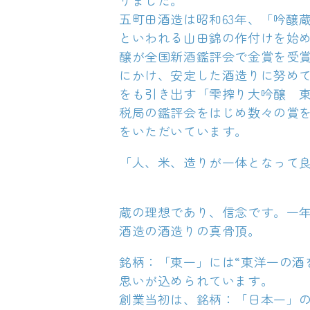
シ
りました。
五町田酒造は昭和63年、「吟醸
ョ
といわれる山田錦の作付けを始め
醸が全国新酒鑑評会で金賞を受
ン
にかけ、安定した酒造りに努め
をも引き出す「雫搾り大吟醸 
:
税局の鑑評会をはじめ数々の賞
をいただいています。
「
人、米、造りが
一体となって
蔵の理想であり、信念です。一
酒造の酒造りの真骨頂。
銘柄：「東一」には“東洋一の酒
思いが込められています。
創業当初は、銘柄：「日本一」