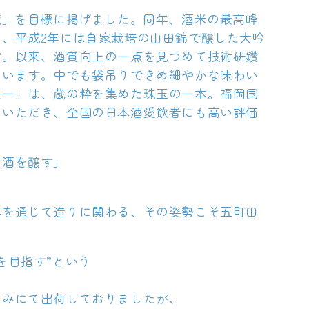
蔵」を目標に掲げました。同年、酒米の最高峰
、平成2年には自家栽培の山田錦で醸した大吟
賞。以来、酒質向上の一点を見つめて技術研鑽
ています。中でも袋吊りできめ細やかな味わい
東一」は、蔵の粋を集めた珠玉の一本。福岡国
をいただき、全国の日本酒愛飲者にも高い評価
良酒を醸す
」
年を通じて造りに関わる、その姿勢こそ五町田
を目指す”という
のみにて出荷しておりましたが、