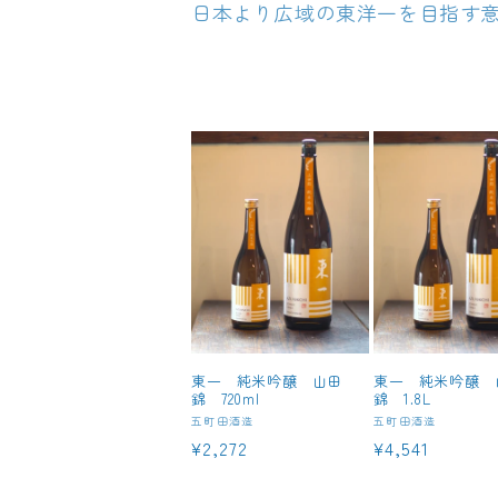
日本より広域の東洋一を目指す
東一 純米吟醸 山田
東一 純米吟醸 
錦 720ml
錦 1.8L
販
販
五町田酒造
五町田酒造
通
¥2,272
通
¥4,541
売
売
元:
元:
常
常