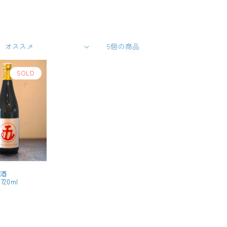
5個の商品
SOLD
米酒
720ml