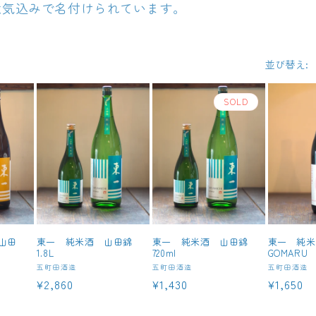
意気込みで名付けられています。
並び替え:
SOLD
山田
東一 純米酒 山田錦
東一 純米酒 山田錦
東一 純
1.8L
720ml
GOMARU 
販
販
販
五町田酒造
五町田酒造
五町田酒造
通
¥2,860
通
¥1,430
通
¥1,650
売
売
売
元:
元:
元:
常
常
常