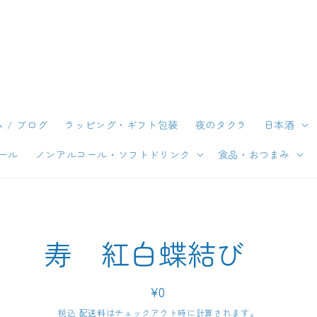
 / ブログ
ラッピング・ギフト包装
夜のタクラ
日本酒
ール
ノンアルコール・ソフトドリンク
食品・おつまみ
情報
寿 紅白蝶結び
キッ
通
¥0
常
税込
配送料
はチェックアウト時に計算されます。