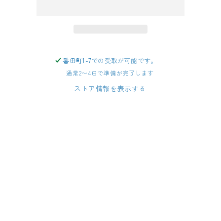
番田町1-7
での受取が可能です。
通常2〜4日で準備が完了します
ストア情報を表示する