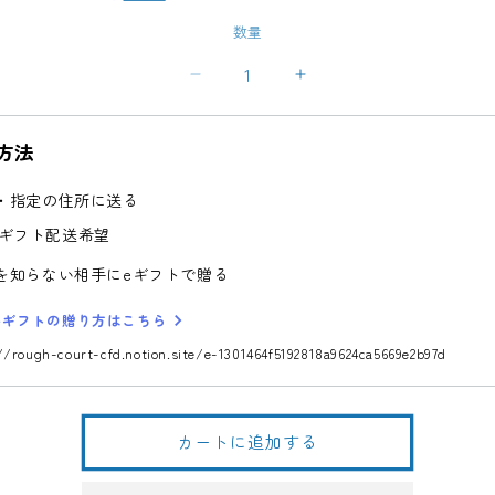
価
数量
格
寿
寿
紅
紅
白
白
方法
蝶
蝶
結
結
・指定の住所に送る
び
び
ギフト配送希望
の
の
数
数
を知らない相手にeギフトで贈る
量
量
eギフトの贈り方はこちら
を
を
減
増
//rough-court-cfd.notion.site/e-1301464f5192818a9624ca5669e2b97d
ら
や
す
す
カートに追加する