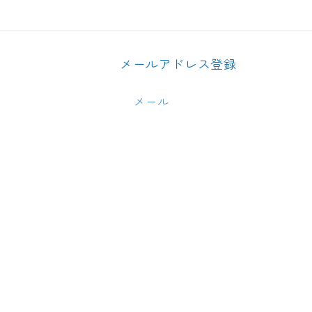
メールアドレス登録
メール
© 2026,
TAKURA 味の番頭 田蔵
Powered by Sho