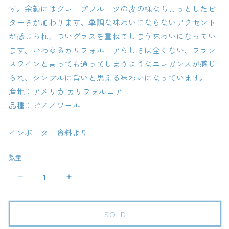
す。余韻にはグレープフルーツの皮の様なちょっとしたビ
ターさが加わります。単調な味わいにならないアクセント
が感じられ、ついグラスを重ねてしまう味わいになってい
ます。いわゆるカリフォルニアらしさは全くない、フラン
スワインと言っても通ってしまうようなエレガンスが感じ
られ、シンプルに旨いと思える味わいになっています。
産地：アメリカ カリフォルニア
品種：ピノノワール
インポーター資料より
数量
ス
ス
タ
タ
ジ
ジ
SOLD
エ
エ