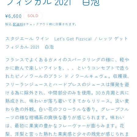
フィジカル 2021 白泡
通
¥6,600
SOLD
常
税込
配送料
はチェックアウト時に計算されます。
価
格
スタジエール ワイン Let's Get Fizzical / レッツ ゲット
フィジカル 2021 白泡
フランスでよくあるガメイのスパークリングの様に、軽や
かに飲んで楽しいワインを、、、というコンセプトで造ら
れたピノノワールのブラン ド ノワールキュヴェ。収穫後、
フリーランジュースとハードプレスのジュースは揮発を避
ける為に除外され、中間部分のみを使用。30カ月澱と共に
熟成され、味わいが落ち着いてきてからリリース。淡い麦
わら色の外観。白い花のフローラルな香り。グレープフル
ーツの様な柑橘系の爽快な香りが感じられます。味わい
は、最初に果実の豊かなフレーヴァーが膨らみます。花
梨、洋梨と言った熟れた果実感と少々の残党が感じられま