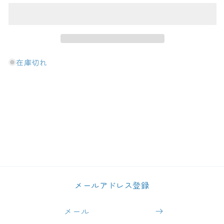
ー
ー
ル
ル
ワ
ワ
イ
イ
ン
ン
Let&#39;s
Let&#39;s
在庫切れ
Get
Get
Fizzical
Fizzical
/
/
レ
レ
ッ
ッ
ツ
ツ
ゲ
ゲ
ッ
ッ
ト
ト
フ
フ
メールアドレス登録
ィ
ィ
ジ
ジ
メール
カ
カ