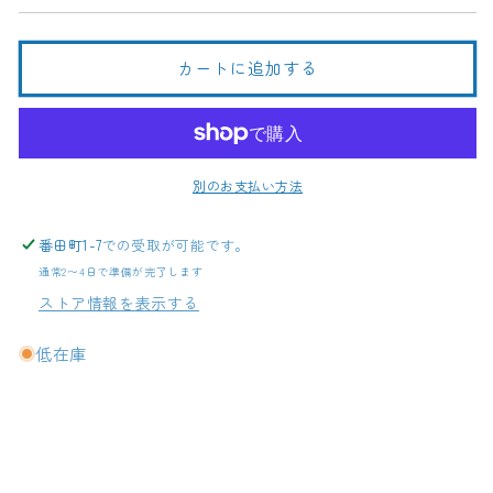
ク
ク
ラ
ラ
ッ
ッ
カートに追加する
シ
シ
ュ
ュ
赤
赤
2022
2022
の
の
別のお支払い方法
数
数
量
量
番田町1-7
での受取が可能です。
を
を
通常2〜4日で準備が完了します
減
増
ストア情報を表示する
ら
や
す
す
低在庫