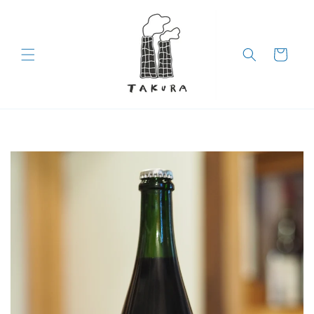
コンテン
ツに進む
カ
ー
ト