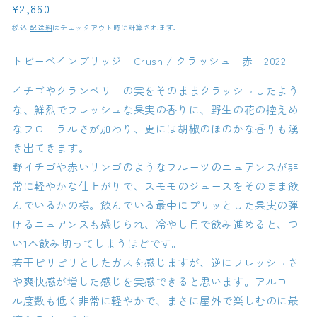
通
¥2,860
常
税込
配送料
はチェックアウト時に計算されます。
価
格
トビーベインブリッジ Crush / クラッシュ 赤 2022
イチゴやクランベリーの実をそのままクラッシュしたよう
な、鮮烈でフレッシュな果実の香りに、野生の花の控えめ
なフローラルさが加わり、更には胡椒のほのかな香りも湧
き出てきます。
野イチゴや赤いリンゴのようなフルーツのニュアンスが非
常に軽やかな仕上がりで、スモモのジュースをそのまま飲
んでいるかの様。飲んでいる最中にプリッとした果実の弾
けるニュアンスも感じられ、冷やし目で飲み進めると、つ
い1本飲み切ってしまうほどです。
若干ピリピリとしたガスを感じますが、逆にフレッシュさ
や爽快感が増した感じを実感できると思います。アルコー
ル度数も低く非常に軽やかで、まさに屋外で楽しむのに最