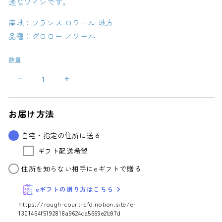
適なワインです。
産地：フランス ロワール 地方
品種：グロロー ノワール
数量
ト
ト
ビ
ビ
ー
ー
お届け方法
ベ
ベ
イ
イ
自宅・指定の住所に送る
ン
ン
ギフト配送希望
ブ
ブ
リ
リ
住所を知らない相手にeギフトで贈る
ッ
ッ
eギフトの贈り方はこちら
ジ
ジ
Crush
Crush
https://rough-court-cfd.notion.site/e-
/
/
1301464f5192818a9624ca5669e2b97d