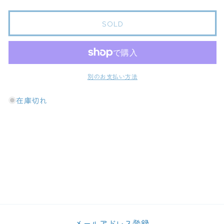
伊
伊
万
万
SOLD
里
里
前
前
プ
プ
ロ
ロ
パ
パ
別のお支払い方法
ル
ル
在庫切れ
シ
シ
ョ
ョ
ン
ン
propulsion
propulsion
（生）
（生）
720ml
720ml
の
の
数
数
量
量
を
を
減
増
メールアドレス登録