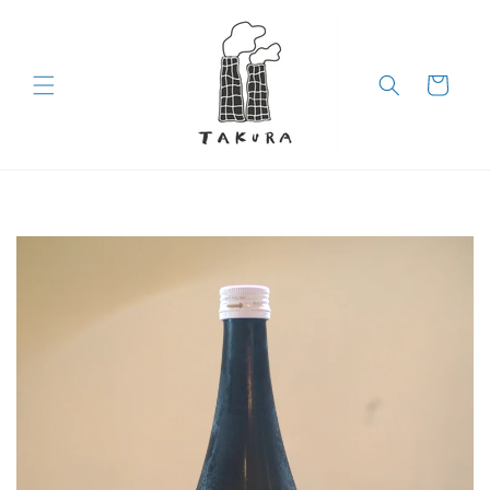
コンテン
ツに進む
カ
ー
ト