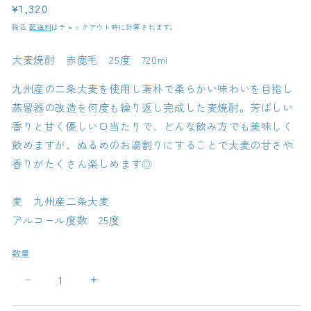
通
¥1,320
常
税込
配送料
はチェックアウト時に計算されます。
価
格
大麦焼酎 赤鹿毛 25度 720ml
九州産の二条大麦を使用し素朴で柔らかい味わいを目指し
蒸留器の改造を何度も繰り返し完成した麦焼酎。芳ばしい
香りと甘く優しい口当たりで、どんな飲み方でも美味しく
飲めますが、ぬるめのお湯割りにすることで大麦の甘さや
香りがたくさん楽しめます◎
麦 九州産二条大麦
アルコール度数 25度
数量
大
大
麦
麦