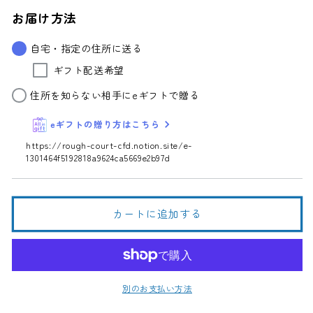
焼
焼
お届け方法
酎
酎
赤
赤
自宅・指定の住所に送る
鹿
鹿
ギフト配送希望
毛
毛
25
25
住所を知らない相手にeギフトで贈る
度
度
720ml
720ml
eギフトの贈り方はこちら
の
の
https://rough-court-cfd.notion.site/e-
数
数
1301464f5192818a9624ca5669e2b97d
量
量
を
を
減
増
カートに追加する
ら
や
す
す
別のお支払い方法