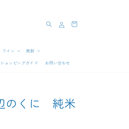
ロ
カ
グ
ー
イ
ト
ン
ワイン
焼酎
ショッピングガイド
お問い合わせ
辺のくに 純米