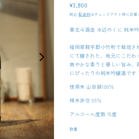
通
¥3,800
常
税込
配送料
はチェックアウト時に計算
価
寒北斗酒造 水辺のくに 純米吟醸
格
福岡県鞍手郡小竹町で栽培さ
にて醸された、地元にこだわ
爽やかな香りと優しい旨み、
にぴったりの純米吟醸酒です
使用米 山田錦100％
精米歩合 55％
アルコール度数 15度
数量