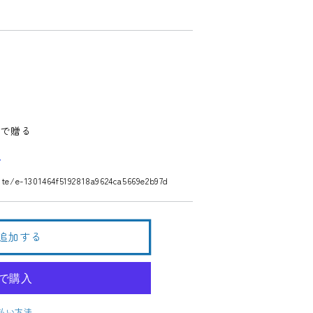
トで贈る
ite/e-1301464f5192818a9624ca5669e2b97d
追加する
払い方法