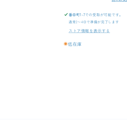
す
す
番田町1-7
での受取が可能です。
通常2〜4日で準備が完了します
ストア情報を表示する
低在庫