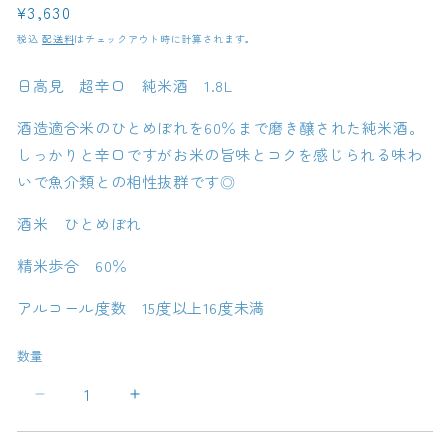
通
¥3,630
常
税込
配送料
はチェックアウト時に計算されます。
価
格
日高見 超辛口 純米酒 1.8L
酒造適合米のひとめぼれを60％まで磨き醸された純米酒。
しっかりと辛口ですがお米の旨味とコクを感じられる味わ
いで魚介類との相性抜群です◎
酒米 ひとめぼれ
精米歩合 60％
アルコール度数 15度以上16度未満
数量
日
日
高
高