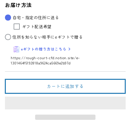
見
見
お届け方法
弥
弥
助
助
自宅・指定の住所に送る
芳
芳
ギフト配送希望
醇
醇
辛
辛
住所を知らない相手にeギフトで贈る
口
口
eギフトの贈り方はこちら
純
純
米
米
https://rough-court-cfd.notion.site/e-
1301464f5192818a9624ca5669e2b97d
吟
吟
醸
醸
1.8L
1.8L
の
の
カートに追加する
数
数
量
量
を
を
減
増
ら
や
す
す