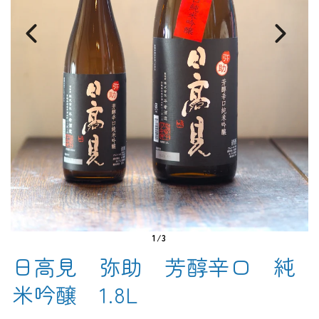
1/3
日高見 弥助 芳醇辛口 純
米吟醸 1.8L