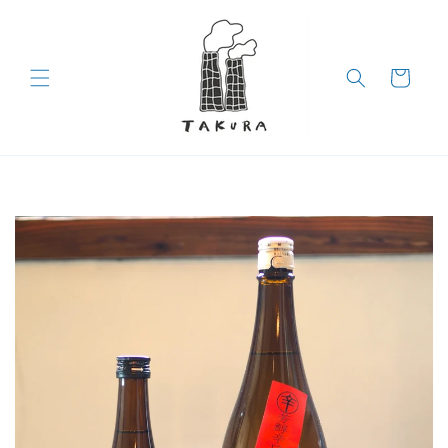
コンテン
ツに進む
カ
ー
ト