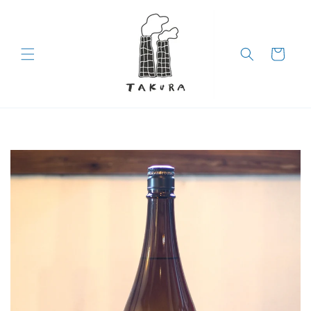
コンテン
ツに進む
カ
ー
ト