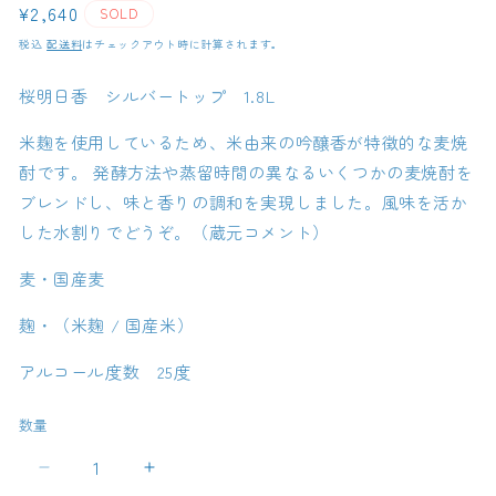
通
¥2,640
SOLD
常
税込
配送料
はチェックアウト時に計算されます。
価
格
桜明日香 シルバートップ 1.8L
米麹を使用しているため、米由来の吟醸香が特徴的な麦焼
酎です。 発酵方法や蒸留時間の異なるいくつかの麦焼酎を
ブレンドし、味と香りの調和を実現しました。風味を活か
した水割りでどうぞ。（蔵元コメント）
麦・国産麦
麹・（米麹 / 国産米）
アルコール度数 25度
数量
桜
桜