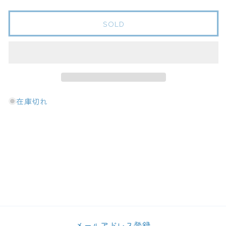
明
明
日
日
SOLD
香
香
シ
シ
ル
ル
バ
バ
ー
ー
ト
ト
在庫切れ
ッ
ッ
プ
プ
1.8L
1.8L
の
の
数
数
量
量
を
を
減
増
ら
や
す
す
メールアドレス登録