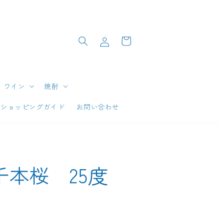
ロ
カ
グ
ー
イ
ト
ン
ワイン
焼酎
ショッピングガイド
お問い合わせ
千本桜 25度