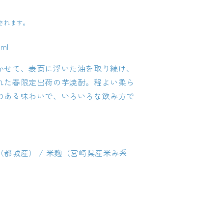
されます。
ml
かせて、表面に浮いた油を取り続け、
れた春限定出荷の芋焼酎。程よい柔ら
のある味わいで、いろいろな飲み方で
都城産） / 米麹（宮崎県産米み系