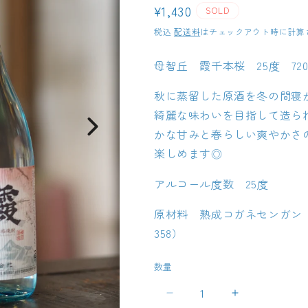
通
¥1,430
SOLD
常
税込
配送料
はチェックアウト時に計算
価
母智丘 霞千本桜 25度 720
格
秋に蒸留した原酒を冬の間寝
綺麗な味わいを目指して造ら
かな甘みと春らしい爽やかさ
楽しめます◎
アルコール度数 25度
原材料 熟成コガネセンガン（
358）
数量
母
母