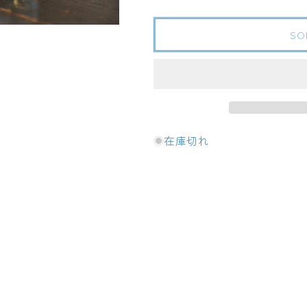
智
智
丘
丘
SO
霞
霞
千
千
本
本
桜
桜
25
25
度
度
720ml
720ml
在庫切れ
の
の
数
数
量
量
を
を
減
増
ら
や
す
す