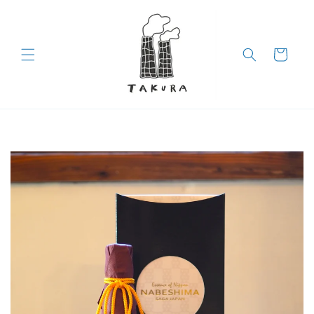
コンテン
ツに進む
カ
ー
ト