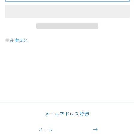
大
大
吟
吟
醸
醸
山
山
田
田
在庫切れ
錦
錦
35%
35%
720ml
720ml
の
の
数
数
量
量
を
を
減
増
ら
や
す
す
メールアドレス登録
メール