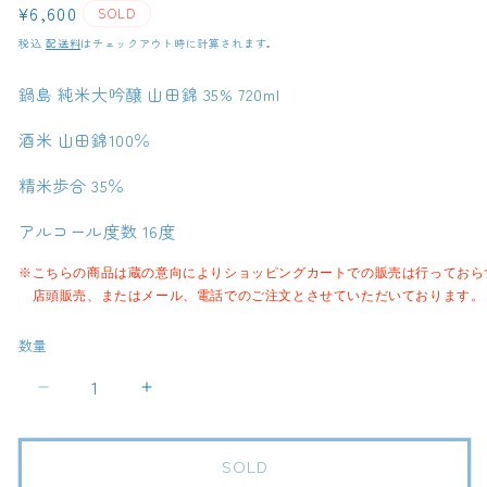
通
¥6,600
SOLD
常
税込
配送料
はチェックアウト時に計算されます。
価
格
鍋島 純米大吟醸 山田錦 35% 720ml
酒米 山田錦100％
精米歩合 35％
アルコール度数 16度
※こちらの商品は蔵の意向によりショッピングカートでの販売は行っておら
　店頭販売、またはメール、電話でのご注文とさせていただいております。
数量
鍋
鍋
島
島
純
純
SOLD
米
米