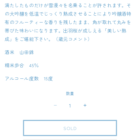
満たしたものだけが雪漫々を名乗ることが許されます。そ
の大吟醸を低温でじっくり熟成させることにより吟醸酒特
有のフルーティーな香りを残したまま、角が取れて丸みを
帯びた味わいになります。出羽桜が成しえる「美しい熟
成」をご堪能下さい。（蔵元コメント）
酒米 山田錦
精米歩合 45％
アルコール度数 15度
数量
出
出
羽
羽
桜
桜
SOLD
雪
雪
漫々
漫々