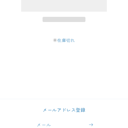
純
純
米
米
大
大
吟
吟
醸
醸
1.8L
1.8L
在庫切れ
の
の
数
数
量
量
を
を
減
増
ら
や
す
す
メールアドレス登録
メール