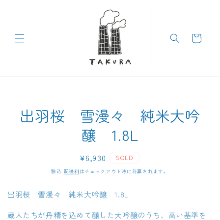
コンテン
ツに進む
カ
ー
ト
商品情報
出羽桜 雪漫々 純米大吟
にスキッ
プ
醸 1.8L
通
¥6,930
SOLD
常
税込
配送料
はチェックアウト時に計算されます。
価
格
出羽桜 雪漫々 純米大吟醸 1.8L
蔵人たちが丹精を込めて醸した大吟醸のうち、高い基準を