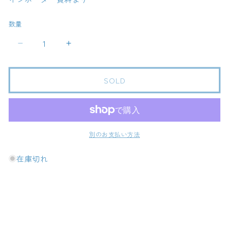
数量
Les
Les
Grandes
Grandes
Vignes
Vignes
Blanc
Blanc
SOLD
/
/
レ
レ
グ
グ
ラ
ラ
別のお支払い方法
ン
ン
ド
ド
在庫切れ
ヴ
ヴ
ィ
ィ
ー
ー
ニ
ニ
ュ
ュ
ブ
ブ