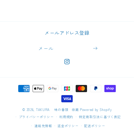
ラ
ラ
ン
ン
白
白
の
の
メールアドレス登録
数
数
量
量
メール
を
を
減
増
ら
や
https://www.instagram.com/takur
す
す
決
済
方
法
© 2026,
TAKURA 味の番頭 田蔵
Powered by Shopify
プライバシーポリシー
利用規約
特定商取引法に基づく表記
連絡先情報
返金ポリシー
配送ポリシー