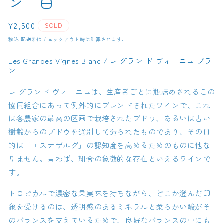
ン 白
通
¥2,500
SOLD
常
税込
配送料
はチェックアウト時に計算されます。
価
格
Les Grandes Vignes Blanc / レ グラン ド ヴィーニュ ブラ
ン
レ グランド ヴィーニュは、生産者ごとに瓶詰めされるこの
協同組合にあって例外的にブレンドされたワインで、これ
は各農家の最高の区画で栽培されたブドウ、あるいは古い
樹齢からのブドウを選別して造られたものであり、その目
的は「エステザルグ」の認知度を高めるためのものに他な
りません。言わば、組合の象徴的な存在といえるワインで
す。
トロピカルで濃密な果実味を持ちながら、どこか澄んだ印
象を受けるのは、透明感のあるミネラルと柔らかい酸がそ
のバランスを支えているためで、良好なバランスの中にも