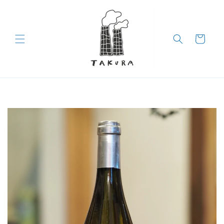
コンテン
ツに進む
カ
ー
ト