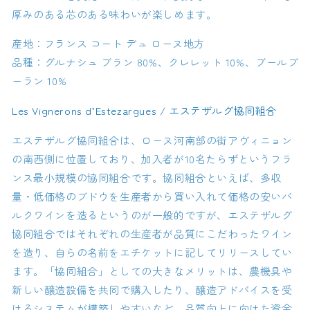
厚みのある芯のある味わいが楽しめます。
産地：フランス コート デュ ローヌ地方
品種：グルナシュ ブラン 80%、クレレット 10%、ブールブ
ーラン 10%
Les Vignerons d’Estezargues / エステザルグ協同組合
エステザルグ協同組合は、ローヌ河南部の街アヴィニョン
の南西側に位置しており、加入者が10名たらずというフラ
ンス最小規模の協同組合です。協同組合といえば、多収
量・低価格のブドウを生産者から買い入れて価格の安いバ
ルクワインを造るというのが一般的ですが、エステザルグ
協同組合ではそれぞれの生産者が品質にこだわったワイン
を造り、自らの名前をエチケットに記してリリースしてい
ます。「協同組合」としての大きなメリットは、農機具や
新しい醸造設備を共同で購入したり、醸造アドバイスを受
けるシステムが構築しやすいなど、品質向上に向けた資金