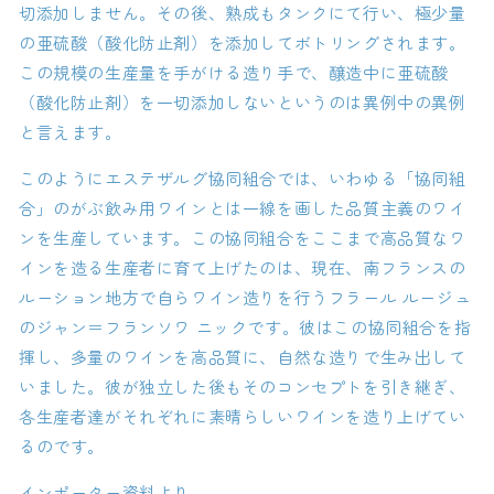
切添加しません。その後、熟成もタンクにて行い、極少量
の亜硫酸（酸化防止剤）を添加してボトリングされます。
この規模の生産量を手がける造り手で、醸造中に亜硫酸
（酸化防止剤）を一切添加しないというのは異例中の異例
と言えます。
このようにエステザルグ協同組合では、いわゆる「協同組
合」のがぶ飲み用ワインとは一線を画した品質主義のワイ
ンを生産しています。この協同組合をここまで高品質なワ
インを造る生産者に育て上げたのは、現在、南フランスの
ルーション地方で自らワイン造りを行うフラール ルージュ
のジャン＝フランソワ ニックです。彼はこの協同組合を指
揮し、多量のワインを高品質に、自然な造りで生み出して
いました。彼が独立した後もそのコンセプトを引き継ぎ、
各生産者達がそれぞれに素晴らしいワインを造り上げてい
るのです。
インポーター資料より