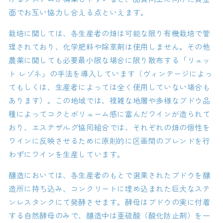
面でお互い協力し合える点といえます。
栽培に関しては、各生産者の畑は可能な限り有機栽培で管
理されており、化学肥料や除草剤は使用しません。その他
農薬に関しても必要最小限な場合に限り散布する「リュッ
ト レゾネ」の手法を導入しています（ヴィンテージによっ
てもしくは、生産者によっては全く使用していない場合も
あります）。この地域では、複雑な地層や多様なブドウ品
種によってコクとボリューム感に富んだワインが造られて
おり、エステザルグ協同組合では、それぞれの畑の個性を
ワインに反映させるために原則的に区画間のブレンドを行
わずにワインを生産しています。
醸造においては、各生産者のもとで選果されたブドウを醸
造所に持ち込み、コンクリートに埋め込まれた巨大なステ
ンレスタンクにて発酵させます。酵母はブドウの実に付着
する自然酵母のみで、醸造中は亜硫酸（酸化防止剤）を一